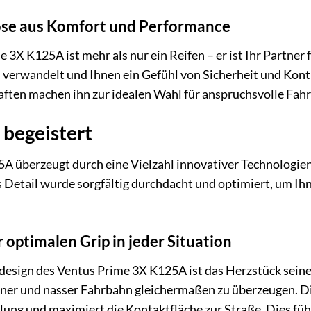
ose aus Komfort und Performance
X K125A ist mehr als nur ein Reifen – er ist Ihr Partner f
 verwandelt und Ihnen ein Gefühl von Sicherheit und Kontro
ften machen ihn zur idealen Wahl für anspruchsvolle Fahr
 begeistert
 überzeugt durch eine Vielzahl innovativer Technologien
s Detail wurde sorgfältig durchdacht und optimiert, um I
r optimalen Grip in jeder Situation
esign des Ventus Prime 3X K125A ist das Herzstück seiner
ner und nasser Fahrbahn gleichermaßen zu überzeugen. Die
ung und maximiert die Kontaktfläche zur Straße. Dies füh