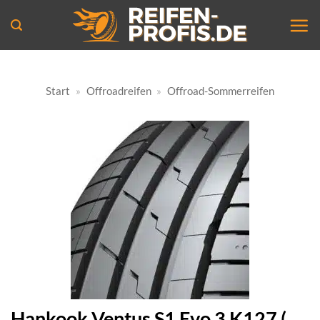
Zum
Inhalt
springen
Start
»
Offroadreifen
»
Offroad-Sommerreifen
Hankook Ventus S1 Evo 3 K127 (