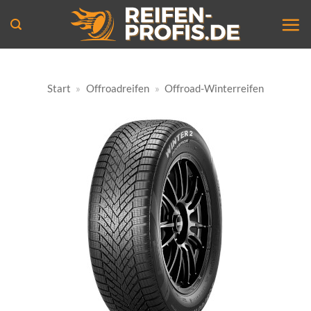
Zum
Inhalt
springen
Start
»
Offroadreifen
»
Offroad-Winterreifen