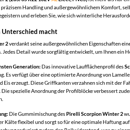
, präzisem Handling und außergewöhnlichem Komfort, selbs
geistern und erleben Sie, wie sich winterliche Herausfo
n Unterschied macht
er 2
verdankt seine außergewöhnlichen Eigenschaften ein
 Jedes Detail wurde sorgfältig entwickelt, um Ihnen ein 
chsten Generation:
Das innovative Laufflächenprofil des
Sc
g. Es verfügt über eine optimierte Anordnung von Lamelle
d Eis erzeugt. Diese Griffkanten verzahnen sich mit der F
. Die spezielle Anordnung der Profilblöcke verbessert zu
n.
ung:
Die Gummimischung des
Pirelli Scorpion Winter 2
wur
er Kälte flexibel und sorgt so für eine optimale Haftung au