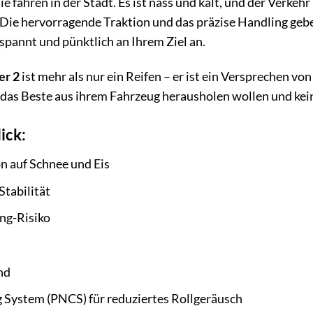
Sie fahren in der Stadt. Es ist nass und kalt, und der Verkehr
. Die hervorragende Traktion und das präzise Handling gebe
pannt und pünktlich an Ihrem Ziel an.
er 2
ist mehr als nur ein Reifen – er ist ein Versprechen vo
ie das Beste aus ihrem Fahrzeug herausholen wollen und k
ick:
n auf Schnee und Eis
Stabilität
ng-Risiko
nd
ng System (PNCS) für reduziertes Rollgeräusch