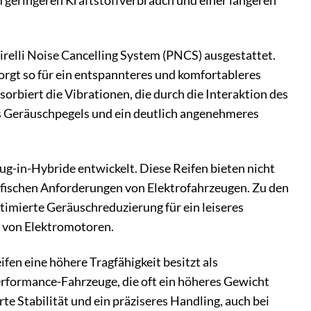
geringeren Kraftstoffverbrauch und einer längeren
irelli Noise Cancelling System (PNCS) ausgestattet.
rgt so für ein entspannteres und komfortableres
sorbiert die Vibrationen, die durch die Interaktion des
es Geräuschpegels und ein deutlich angenehmeres
ug-in-Hybride entwickelt. Diese Reifen bieten nicht
ifischen Anforderungen von Elektrofahrzeugen. Zu den
timierte Geräuschreduzierung für ein leiseres
g von Elektromotoren.
fen eine höhere Tragfähigkeit besitzt als
erformance-Fahrzeuge, die oft ein höheres Gewicht
rte Stabilität und ein präziseres Handling, auch bei