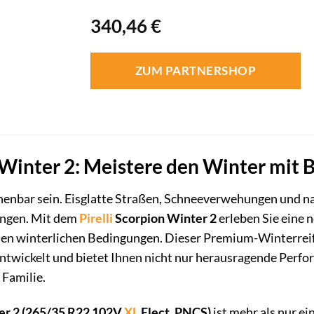
340,46
€
ZUM PARTNERSHOP
n Winter 2: Meistere den Winter mit 
enbar sein. Eisglatte Straßen, Schneeverwehungen und n
ungen. Mit dem
Pirelli
Scorpion Winter 2
erleben Sie eine 
ten winterlichen Bedingungen. Dieser Premium-Winterreif
twickelt und bietet Ihnen nicht nur herausragende Perfo
 Familie.
ter 2 (265/35 R22 102V
XL
Elect, PNCS)
ist mehr als nur ei