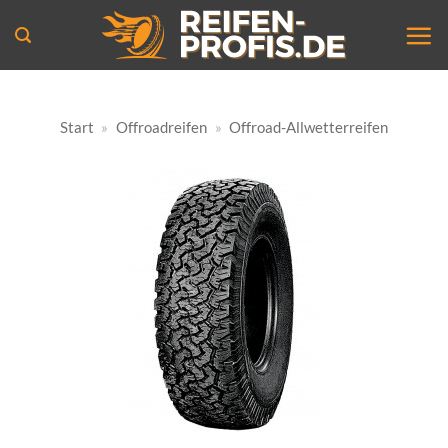
Zum
Inhalt
springen
Start
»
Offroadreifen
»
Offroad-Allwetterreifen