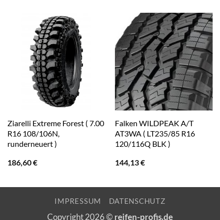
Ziarelli Extreme Forest ( 7.00
Falken WILDPEAK A/T
R16 108/106N,
AT3WA ( LT235/85 R16
runderneuert )
120/116Q BLK )
186,60
€
144,13
€
IMPRESSUM
DATENSCHUTZ
Copyright 2026 ©
reifen-profis.de